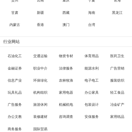
贵州
云南
重庆
宁夏
青海
甘肃
新疆
西藏
海南
黑龙江
内蒙古
香港
澳门
台湾
行业网站
石油化工
交通运输
物资专材
体育用品
医药卫生
金融证券
职业中介
法律服务
能源水利
广告营销
信息产业
环保绿化
农林牧渔
电子电工
服装纺织
玩具礼品
机构组织
家用电器
办公家具
轻工食品
广告服务
旅游休闲
机械机电
包装设计
冶金矿产
办公文教
装修建材
咨询调查
安保服务
家用纸品
商务服务
国际贸易