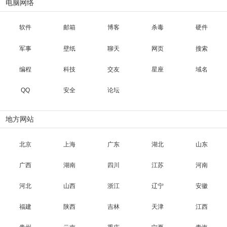
电脑网络
软件
邮箱
博客
杀毒
硬件
军事
壁纸
聊天
网页
搜索
编程
科技
交友
星座
域名
QQ
安全
论坛
地方网站
北京
上海
广东
湖北
山东
广西
湖南
四川
江苏
河南
河北
山西
浙江
辽宁
安徽
福建
陕西
吉林
天津
江西