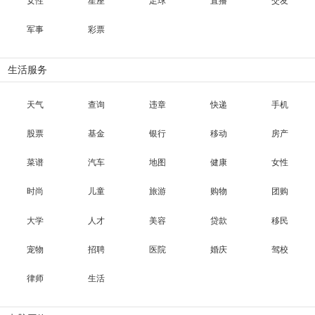
女性
星座
足球
直播
交友
军事
彩票
生活服务
天气
查询
违章
快递
手机
股票
基金
银行
移动
房产
菜谱
汽车
地图
健康
女性
时尚
儿童
旅游
购物
团购
大学
人才
美容
贷款
移民
宠物
招聘
医院
婚庆
驾校
律师
生活