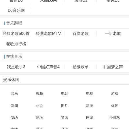
最新DJ
水晶DJ网
深港DJ
清风DJ
DJ音乐网
音乐翻唱
经典老歌500首
经典老歌MTV
百度老歌
一听老歌
老歌排行榜
在线音乐
我是歌手3
中国好声音4
超级歌单
中国梦之声
娱乐休闲
音乐
视频
电影
电视
游戏
新闻
小说
图片
动漫
体育
NBA
论坛
笑话
网游
小游戏