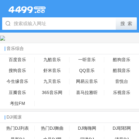
音乐综合
百度音乐
九酷音乐
一听音乐
酷狗音乐
搜狗音乐
虾米音乐
QQ音乐
酷我音乐
今生缘音乐
九天音乐
网易云音乐
音悦台
豆瓣音乐
365音乐网
喜马拉雅听
乐视音乐
考拉FM
DJ/摇滚
热门DJ列表
热门DJ舞曲
DJ嗨嗨网
DJ耶耶网