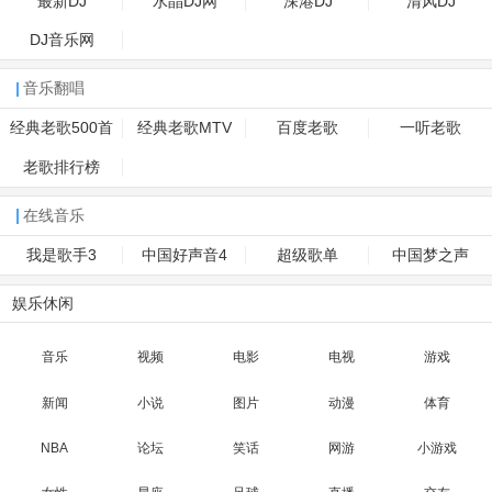
最新DJ
水晶DJ网
深港DJ
清风DJ
DJ音乐网
音乐翻唱
经典老歌500首
经典老歌MTV
百度老歌
一听老歌
老歌排行榜
在线音乐
我是歌手3
中国好声音4
超级歌单
中国梦之声
娱乐休闲
音乐
视频
电影
电视
游戏
新闻
小说
图片
动漫
体育
NBA
论坛
笑话
网游
小游戏