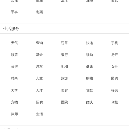
女性
星座
足球
直播
交友
军事
彩票
生活服务
天气
查询
违章
快递
手机
股票
基金
银行
移动
房产
菜谱
汽车
地图
健康
女性
时尚
儿童
旅游
购物
团购
大学
人才
美容
贷款
移民
宠物
招聘
医院
婚庆
驾校
律师
生活