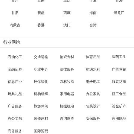
贵州
云南
重庆
宁夏
青海
甘肃
新疆
西藏
海南
黑龙江
内蒙古
香港
澳门
台湾
行业网站
石油化工
交通运输
物资专材
体育用品
医药卫生
金融证券
职业中介
法律服务
能源水利
广告营销
信息产业
环保绿化
农林牧渔
电子电工
服装纺织
玩具礼品
机构组织
家用电器
办公家具
轻工食品
广告服务
旅游休闲
机械机电
包装设计
冶金矿产
办公文教
装修建材
咨询调查
安保服务
家用纸品
商务服务
国际贸易