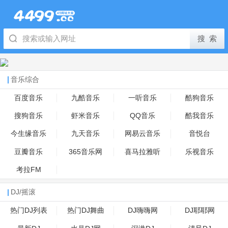
音乐综合
百度音乐
九酷音乐
一听音乐
酷狗音乐
搜狗音乐
虾米音乐
QQ音乐
酷我音乐
今生缘音乐
九天音乐
网易云音乐
音悦台
豆瓣音乐
365音乐网
喜马拉雅听
乐视音乐
考拉FM
DJ/摇滚
热门DJ列表
热门DJ舞曲
DJ嗨嗨网
DJ耶耶网