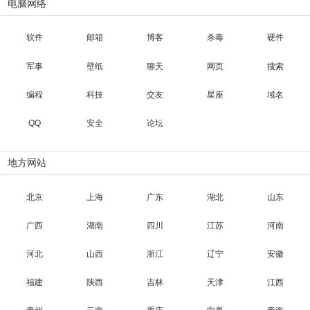
电脑网络
软件
邮箱
博客
杀毒
硬件
军事
壁纸
聊天
网页
搜索
编程
科技
交友
星座
域名
QQ
安全
论坛
地方网站
北京
上海
广东
湖北
山东
广西
湖南
四川
江苏
河南
河北
山西
浙江
辽宁
安徽
福建
陕西
吉林
天津
江西