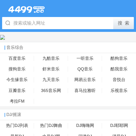
音乐综合
百度音乐
九酷音乐
一听音乐
酷狗音乐
搜狗音乐
虾米音乐
QQ音乐
酷我音乐
今生缘音乐
九天音乐
网易云音乐
音悦台
豆瓣音乐
365音乐网
喜马拉雅听
乐视音乐
考拉FM
DJ/摇滚
热门DJ列表
热门DJ舞曲
DJ嗨嗨网
DJ耶耶网