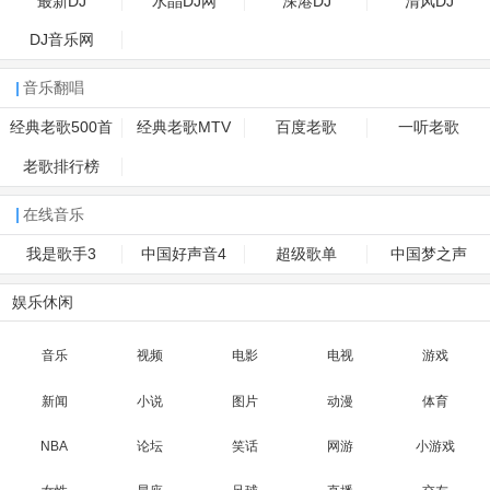
最新DJ
水晶DJ网
深港DJ
清风DJ
DJ音乐网
音乐翻唱
经典老歌500首
经典老歌MTV
百度老歌
一听老歌
老歌排行榜
在线音乐
我是歌手3
中国好声音4
超级歌单
中国梦之声
娱乐休闲
音乐
视频
电影
电视
游戏
新闻
小说
图片
动漫
体育
NBA
论坛
笑话
网游
小游戏