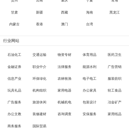
贵州
云南
重庆
宁夏
青海
甘肃
新疆
西藏
海南
黑龙江
内蒙古
香港
澳门
台湾
行业网站
石油化工
交通运输
物资专材
体育用品
医药卫生
金融证券
职业中介
法律服务
能源水利
广告营销
信息产业
环保绿化
农林牧渔
电子电工
服装纺织
玩具礼品
机构组织
家用电器
办公家具
轻工食品
广告服务
旅游休闲
机械机电
包装设计
冶金矿产
办公文教
装修建材
咨询调查
安保服务
家用纸品
商务服务
国际贸易