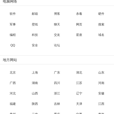
电脑网络
软件
邮箱
博客
杀毒
硬件
军事
壁纸
聊天
网页
搜索
编程
科技
交友
星座
域名
QQ
安全
论坛
地方网站
北京
上海
广东
湖北
山东
广西
湖南
四川
江苏
河南
河北
山西
浙江
辽宁
安徽
福建
陕西
吉林
天津
江西