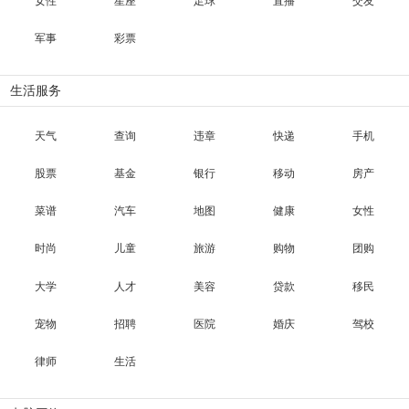
女性
星座
足球
直播
交友
军事
彩票
生活服务
天气
查询
违章
快递
手机
股票
基金
银行
移动
房产
菜谱
汽车
地图
健康
女性
时尚
儿童
旅游
购物
团购
大学
人才
美容
贷款
移民
宠物
招聘
医院
婚庆
驾校
律师
生活